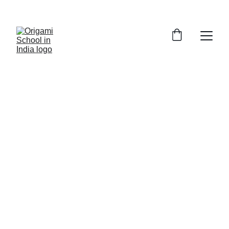
शांतिदूत सादाकोची गोष्ट